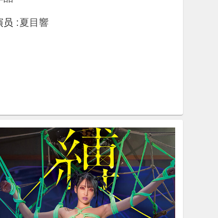
演员
:
夏目響