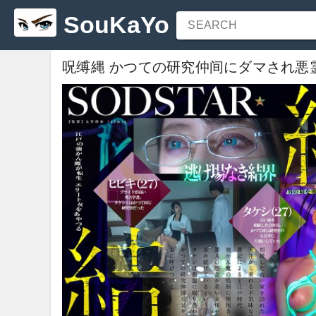
SouKaYo
SEARCH
呪缚縄 かつての研究仲间にダマされ悪