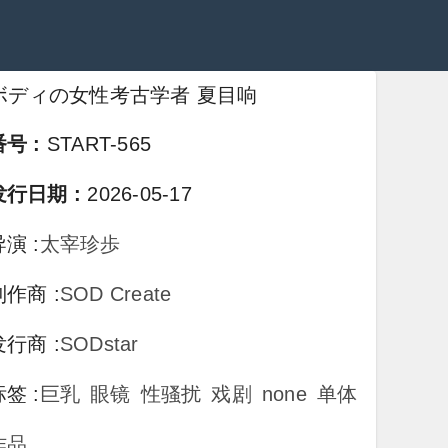
ボディの女性考古学者 夏目响
番号
:
START-565
发行日期
:
2026-05-17
导演
:
太宰珍歩
制作商
:
SOD Create
发行商
:
SODstar
标签
:
巨乳
眼镜
性骚扰
戏剧
none
单体
作品