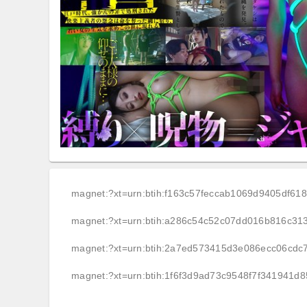
magnet:?xt=urn:btih:f163c57feccab1069d9405df61
magnet:?xt=urn:btih:a286c54c52c07dd016b816c3
magnet:?xt=urn:btih:2a7ed573415d3e086ecc06cdc
magnet:?xt=urn:btih:1f6f3d9ad73c9548f7f341941d8