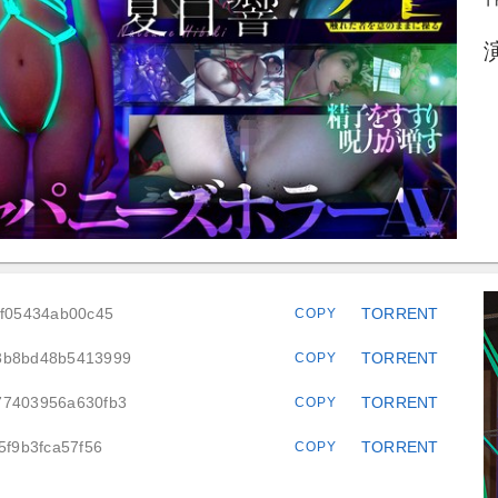
8f05434ab00c45
TORRENT
COPY
13b8bd48b5413999
TORRENT
COPY
77403956a630fb3
TORRENT
COPY
5f9b3fca57f56
TORRENT
COPY